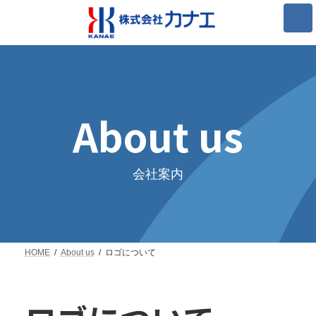
コ
ナ
ン
ビ
テ
ゲ
ン
ー
ツ
シ
へ
ョ
ス
ン
キ
に
ッ
移
About us
プ
動
会社案内
HOME
About us
ロゴについて